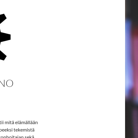
ENO
ii mitä elämällään
rpeeksi tekemistä
onhoitajan sekä