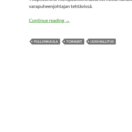
varapuheenjohtajan tehtävissä.
Vuosi vaihtuu ja meno muuttuu
Continue reading
→
PULLONKAULA
TOIMARIT
UUSI HALLITUS