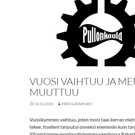
VUOSI VAIHTUU JA M
MUUTTUU
14.12.2019
EERO LÄNSIPURO
Vuosikymmen vaihtuu, joten moni taas kerran miett
tekee. Itselleni tarjoutui onneksi enemmän kuin ta
Yliopistomme monipuolisimmassa kerhossa Rahast