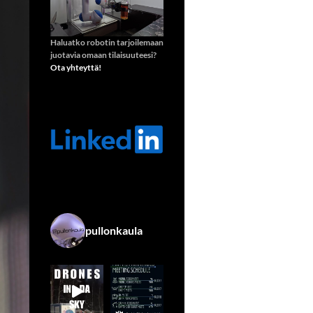
Haluatko robotin tarjoilemaan
juotavia omaan tilaisuuteesi?
Ota yhteyttä!
pullonkaula