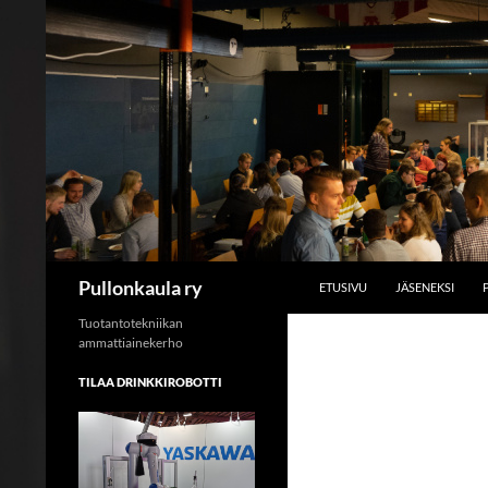
SKIP TO CONTENT
Search
Pullonkaula ry
ETUSIVU
JÄSENEKSI
Tuotantotekniikan
ammattiainekerho
TILAA DRINKKIROBOTTI