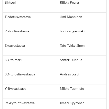
Sihteeri
Riikka Peura
Tiedotusvastaava
Jimi Manninen
Robottivastaava
Jori Kangasmäki
Excuvastaava
Tatu Tykkyläinen
3D-toimari
Santeri Junnila
3D-tulostinvastaava
Andres Lorvi
Yritysvastaava
Mikko Tuomisto
Rekrytointivastaava
Ilmari Kyyrönen