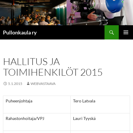
Search
Pullonkaula ry
SKIP
PRIMAR
TO
MENU
CONTENT
HALLITUS JA
TOIMIHENKILÖT 2015
5.1.2015
WEBVASTAAVA
Puheenjohtaja
Tero Latvala
Rahastonhoitaja/VPJ
Lauri Tyyskä