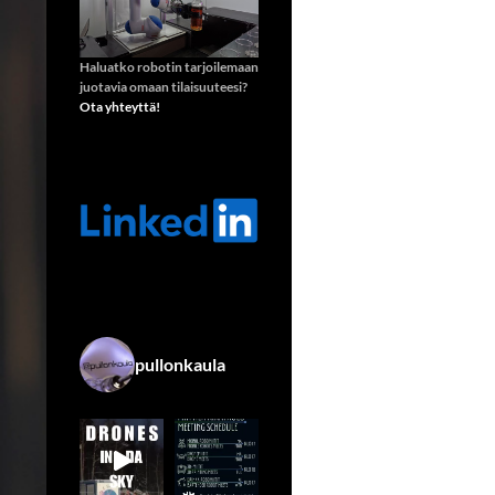
Haluatko robotin tarjoilemaan
juotavia omaan tilaisuuteesi?
Ota yhteyttä!
pullonkaula