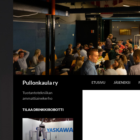
SKIP TO CONTENT
Search
Pullonkaula ry
ETUSIVU
JÄSENEKSI
Tuotantotekniikan
ammattiainekerho
TILAA DRINKKIROBOTTI