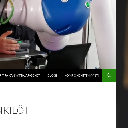
IT JA KANNATTAJAJÄSENET
BLOGI
KOMPONENTTIMYYNTI
NKILÖT